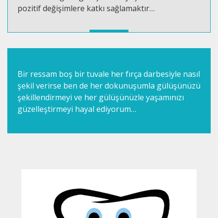
pozitif değişimlere katkı sağlamaktır…
Bir ressam boş bir tuvale her fırça darbesiyle nasıl
şekil verirse ben de her dokunuşumla gülüşünüzü
şekillendirmeyi ve her gülüşünüzle yaşamınızı
güzelleştirmeyi hayal ediyorum…