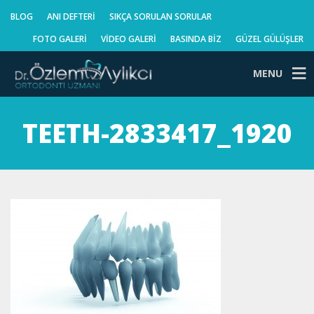
BLOG
ANI DEFTERI
SIKÇA SORULAN SORULAR
FOTO GALERI
VIDEO GALERI
BASINDA BIZ
GÜZEL GÜLÜŞLER
MENU
TEETH-2833417_1920