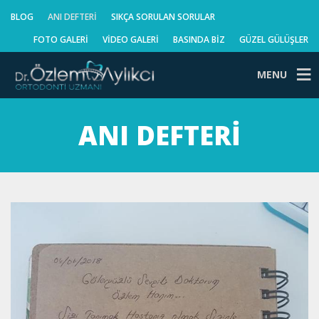
BLOG
ANI DEFTERI
SIKÇA SORULAN SORULAR
FOTO GALERI
VIDEO GALERI
BASINDA BIZ
GÜZEL GÜLÜŞLER
MENU
ANI DEFTERI