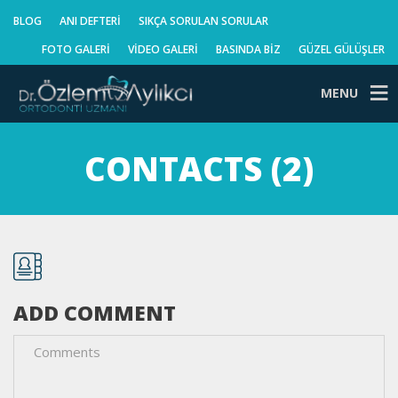
BLOG
ANI DEFTERI
SIKÇA SORULAN SORULAR
FOTO GALERI
VIDEO GALERI
BASINDA BIZ
GÜZEL GÜLÜŞLER
MENU
CONTACTS (2)
ADD COMMENT