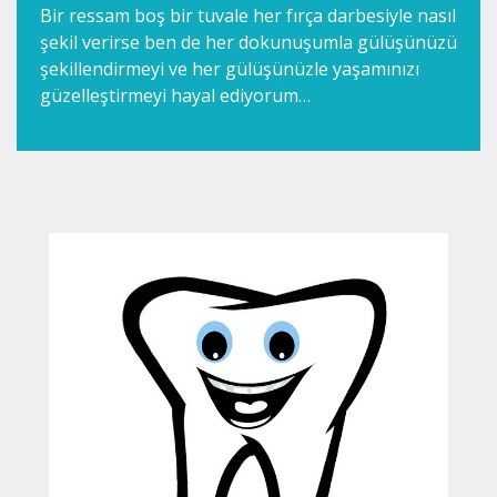
Bir ressam boş bir tuvale her fırça darbesiyle nasıl
şekil verirse ben de her dokunuşumla gülüşünüzü
şekillendirmeyi ve her gülüşünüzle yaşamınızı
güzelleştirmeyi hayal ediyorum…