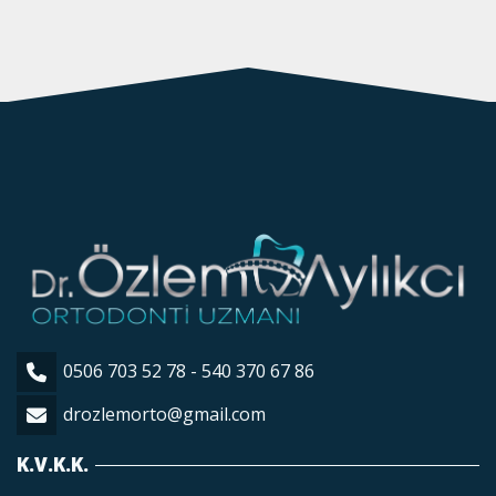
0506 703 52 78 - 540 370 67 86
drozlemorto@gmail.com
K.V.K.K.