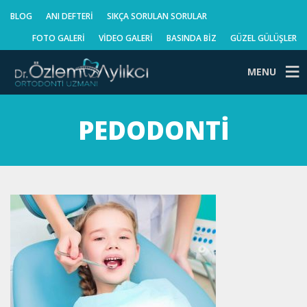
BLOG
ANI DEFTERI
SIKÇA SORULAN SORULAR
FOTO GALERI
VIDEO GALERI
BASINDA BIZ
GÜZEL GÜLÜŞLER
MENU
PEDODONTI