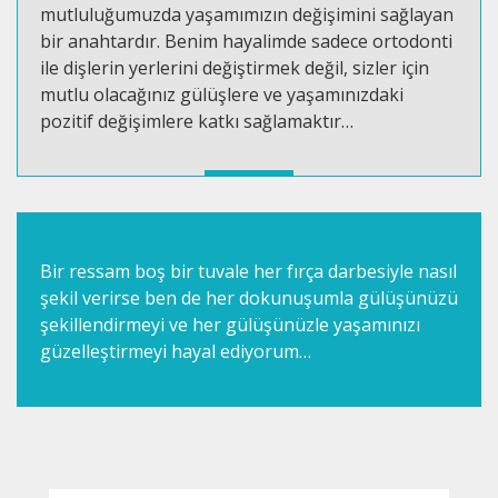
mutluluğumuzda yaşamımızın değişimini sağlayan
bir anahtardır. Benim hayalimde sadece ortodonti
ile dişlerin yerlerini değiştirmek değil, sizler için
mutlu olacağınız gülüşlere ve yaşamınızdaki
pozitif değişimlere katkı sağlamaktır…
Bir ressam boş bir tuvale her fırça darbesiyle nasıl
şekil verirse ben de her dokunuşumla gülüşünüzü
şekillendirmeyi ve her gülüşünüzle yaşamınızı
güzelleştirmeyi hayal ediyorum…