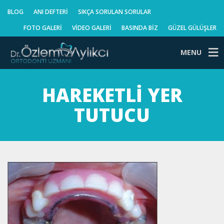
BLOG
ANI DEFTERI
SIKÇA SORULAN SORULAR
FOTO GALERI
VIDEO GALERI
BASINDA BIZ
GÜZEL GÜLÜŞLER
MENU
HAREKETLI YER
TUTUCU