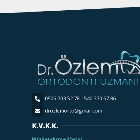
0506 703 52 78 - 540 370 67 86
drozlemorto@gmail.com
K.V.K.K.
Bilgilendirme Metni