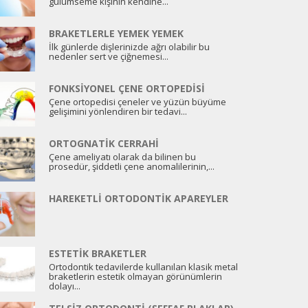
gülümseme kişinin kendine...
BRAKETLERLE YEMEK YEMEK
İlk günlerde dişlerinizde ağrı olabilir bu
nedenler sert ve çiğnemesi...
FONKSIYONEL ÇENE ORTOPEDISI
Çene ortopedisi çeneler ve yüzün büyüme
gelişimini yönlendiren bir tedavi...
ORTOGNATIK CERRAHI
Çene ameliyatı olarak da bilinen bu
prosedür, şiddetli çene anomalilerinin,...
HAREKETLI ORTODONTIK APAREYLER
ESTETIK BRAKETLER
Ortodontik tedavilerde kullanılan klasik metal
braketlerin estetik olmayan görünümlerin
dolayı...