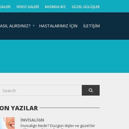
GALERI
VIDEO GALERI
BASINDA BIZ
GÜZEL GÜLÜŞLER
ASIL ALIRDINIZ?
HASTALARIMIZ İÇIN
İLETIŞIM
ON YAZILAR
İNVISALIGN
İnvisalign Nedir? Düzgün dişler ve güzel bir