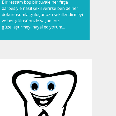
Bir ressam boş bir tuvale her fırça
darbesiyle nasıl şekil verirse ben de her
dokunuşumla gülüşünüzü şekillendirmeyi
ve her gülüşünüzle yaşamınızı
güzelleştirmeyi hayal ediyorum…