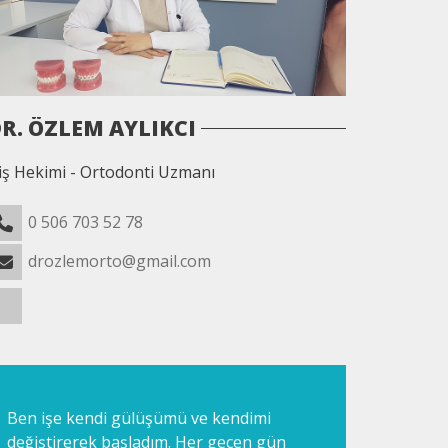
R. ÖZLEM AYLIKCI
iş Hekimi - Ortodonti Uzmanı
0 506 703 52 78
drozlemorto@gmail.com
Ben işe kendi gülüşümü ve kendimi
değiştirerek başladım. Her geçen gün