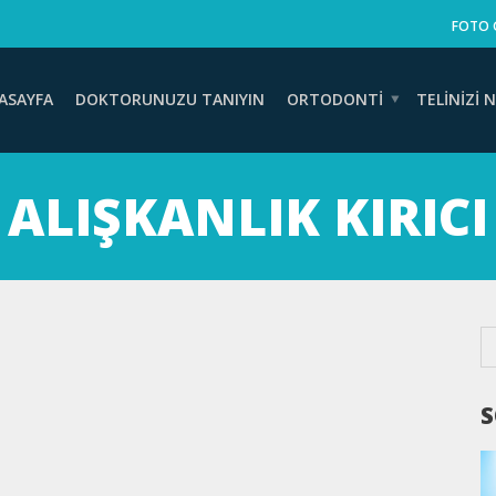
FOTO 
ASAYFA
DOKTORUNUZU TANIYIN
ORTODONTI
TELINIZI N
ALIŞKANLIK KIRICI
S