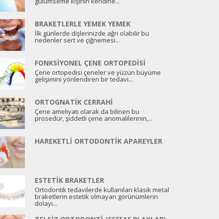
gülümseme kişinin kendine...
BRAKETLERLE YEMEK YEMEK
İlk günlerde dişlerinizde ağrı olabilir bu
nedenler sert ve çiğnemesi...
FONKSIYONEL ÇENE ORTOPEDISI
Çene ortopedisi çeneler ve yüzün büyüme
gelişimini yönlendiren bir tedavi...
ORTOGNATIK CERRAHI
Çene ameliyatı olarak da bilinen bu
prosedür, şiddetli çene anomalilerinin,...
HAREKETLI ORTODONTIK APAREYLER
ESTETIK BRAKETLER
Ortodontik tedavilerde kullanılan klasik metal
braketlerin estetik olmayan görünümlerin
dolayı...