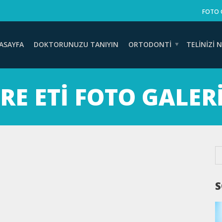
FOTO 
ASAYFA
DOKTORUNUZU TANIYIN
ORTODONTI
TELINIZI N
RE ETI FOTO GALERI
S