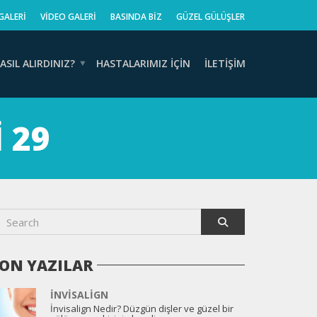
GALERI
VIDEO GALERI
BASINDA BIZ
GÜZEL GÜLÜŞLER
ASIL ALIRDINIZ?
HASTALARIMIZ İÇIN
İLETIŞIM
 29
ON YAZILAR
İNVISALIGN
İnvisalign Nedir? Düzgün dişler ve güzel bir