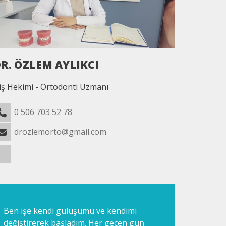
R. ÖZLEM AYLIKCI
iş Hekimi - Ortodonti Uzmanı
0 506 703 52 78
drozlemorto@gmail.com
Ben işe kendi gülüşümü ve kendimi
değiştirerek başladım. Her geçen gün