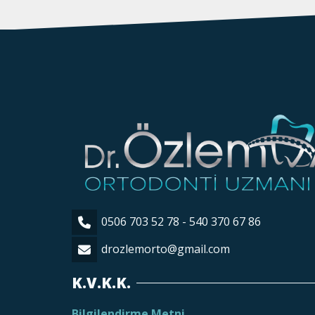
0506 703 52 78 - 540 370 67 86
drozlemorto@gmail.com
K.V.K.K.
Bilgilendirme Metni