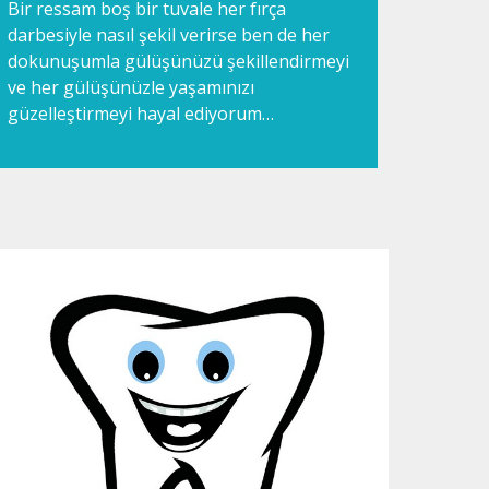
Bir ressam boş bir tuvale her fırça
darbesiyle nasıl şekil verirse ben de her
dokunuşumla gülüşünüzü şekillendirmeyi
ve her gülüşünüzle yaşamınızı
güzelleştirmeyi hayal ediyorum…