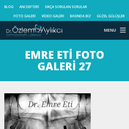
BLOG
ANI DEFTERI
SIKÇA SORULAN SORULAR
FOTO GALERI
VIDEO GALERI
BASINDA BIZ
GÜZEL GÜLÜŞLER
MENU
EMRE ETI FOTO
GALERI 27