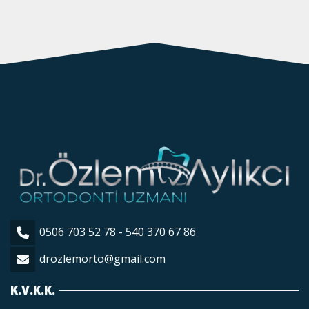
0506 703 52 78 - 540 370 67 86
drozlemorto@gmail.com
K.V.K.K.