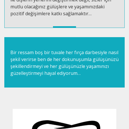
mutlu olacağınız gülüşlere ve yaşamınızdaki
pozitif değişimlere katkı sağlamaktır…
Bir ressam boş bir tuvale her fırça darbesiyle nasıl
şekil verirse ben de her dokunuşumla gülüşünüzü
şekillendirmeyi ve her gülüşünüzle yaşamınızı
güzelleştirmeyi hayal ediyorum…