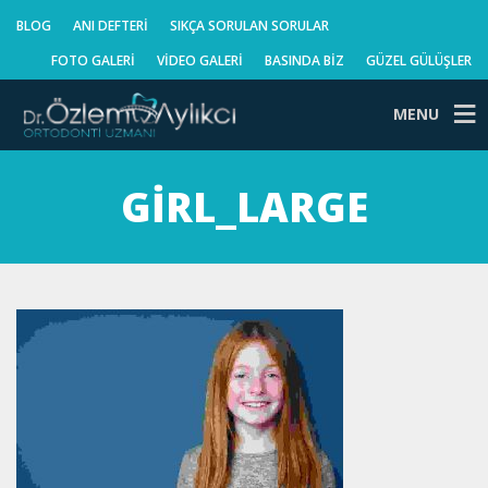
BLOG
ANI DEFTERI
SIKÇA SORULAN SORULAR
FOTO GALERI
VIDEO GALERI
BASINDA BIZ
GÜZEL GÜLÜŞLER
MENU
GIRL_LARGE