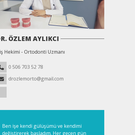
R. ÖZLEM AYLIKCI
iş Hekimi - Ortodonti Uzmanı
0 506 703 52 78
drozlemorto@gmail.com
Ben işe kendi gülüşümü ve kendimi
değiştirerek başladım. Her geçen gün