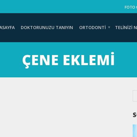
FOTO 
ASAYFA
DOKTORUNUZU TANIYIN
ORTODONTI
TELINIZI N
ÇENE EKLEMI
S