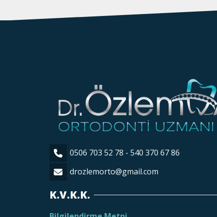
0506 703 52 78 - 540 370 67 86
drozlemorto@gmail.com
K.V.K.K.
Bilgilendirme Metni