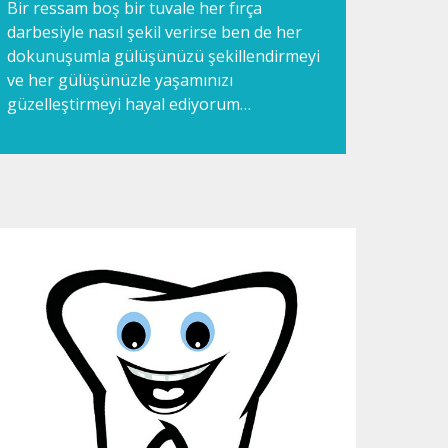
Bir ressam boş bir tuvale her fırça
darbesiyle nasıl şekil verirse ben de her
dokunuşumla gülüşünüzü şekillendirmeyi
ve her gülüşünüzle yaşamınızı
güzelleştirmeyi hayal ediyorum…