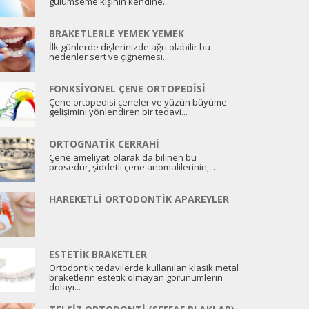
gülümseme kişinin kendine...
BRAKETLERLE YEMEK YEMEK
İlk günlerde dişlerinizde ağrı olabilir bu
nedenler sert ve çiğnemesi...
FONKSIYONEL ÇENE ORTOPEDISI
Çene ortopedisi çeneler ve yüzün büyüme
gelişimini yönlendiren bir tedavi...
ORTOGNATIK CERRAHI
Çene ameliyatı olarak da bilinen bu
prosedür, şiddetli çene anomalilerinin,...
HAREKETLI ORTODONTIK APAREYLER
ESTETIK BRAKETLER
Ortodontik tedavilerde kullanılan klasik metal
braketlerin estetik olmayan görünümlerin
dolayı...