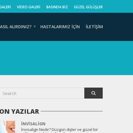
GALERI
VIDEO GALERI
BASINDA BIZ
GÜZEL GÜLÜŞLER
ASIL ALIRDINIZ?
HASTALARIMIZ İÇIN
İLETIŞIM
ON YAZILAR
İNVISALIGN
İnvisalign Nedir? Düzgün dişler ve güzel bir