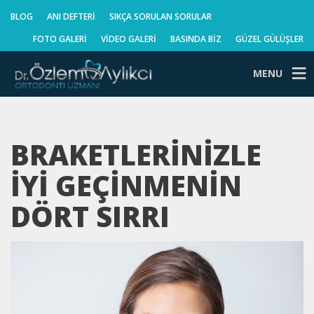
BLOG
ANI DEFTERI
SIKÇA SORULAN SORULAR
FOTO GALERI
VIDEO GALERI
BASINDA BIZ
GÜZEL GÜLÜŞLER
MENU
BRAKETLERINIZLE
İYI GEÇINMENIN
DÖRT SIRRI