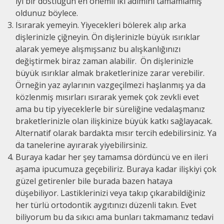
iyi bir dostluğun en önemli iki adımını tamamlamış
oldunuz böylece.
Isırarak yemeyin. Yiyecekleri bölerek alıp arka
dişlerinizle çiğneyin. Ön dişlerinizle büyük ısırıklar
alarak yemeye alışmışsanız bu alışkanlığınızı
değiştirmek biraz zaman alabilir. Ön dişlerinizle
büyük ısırıklar almak braketlerinize zarar verebilir.
Örneğin yaz aylarının vazgeçilmezi haşlanmış ya da
közlenmiş mısırları ısırarak yemek çok zevkli evet
ama bu tip yiyeceklerle bir süreliğine vedalaşmanız
braketlerinizle olan ilişkinize büyük katkı sağlayacak.
Alternatif olarak bardakta mısır tercih edebilirsiniz. Ya
da tanelerine ayırarak yiyebilirsiniz.
Buraya kadar her şey tamamsa dördüncü ve en ileri
aşama ipucumuza geçebiliriz. Buraya kadar ilişkiyi çok
güzel getirenler bile burada bazen hataya
düşebiliyor. Lastiklerinizi veya takıp çıkarabildiğiniz
her türlü ortodontik aygıtınızı düzenli takın. Evet
biliyorum bu da sıkıcı ama bunları takmamanız tedavi