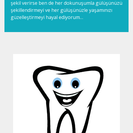
şekil verirse ben de her dokunuşumla gülüşünüzü
şekillendirmeyi ve her gülüşünüzle yaşamınızı
güzelleştirmeyi hayal ediyorum…