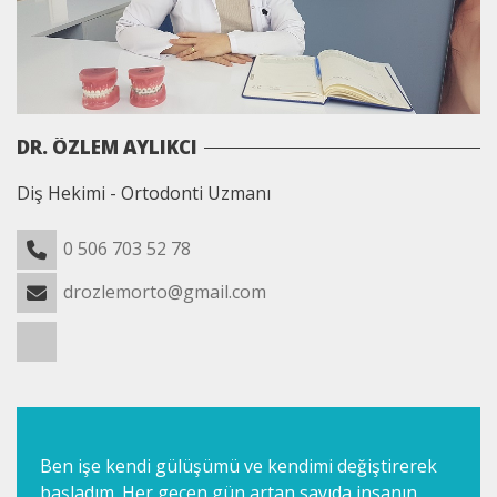
DR. ÖZLEM AYLIKCI
Diş Hekimi - Ortodonti Uzmanı
0 506 703 52 78
drozlemorto@gmail.com
Ben işe kendi gülüşümü ve kendimi değiştirerek
başladım. Her geçen gün artan sayıda insanın