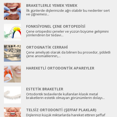
BRAKETLERLE YEMEK YEMEK
İlk günlerde dişlerinizde ağrı olabilir bu nedenler sert
ve çiğnemesi...
FONKSIYONEL ÇENE ORTOPEDISI
Çene ortopedisi çeneler ve yüzün büyüme gelişimini
yönlendiren bir tedavi...
ORTOGNATIK CERRAHI
Çene ameliyatı olarak da bilinen bu prosedür, şiddetli
çene anomalilerinin,...
HAREKETLI ORTODONTIK APAREYLER
ESTETIK BRAKETLER
Ortodontik tedavilerde kullanılan klasik metal
braketlerin estetik olmayan görünümlerin dolayı...
TELSIZ ORTODONTI (ŞEFFAF PLAKLAR)
Dişlerinizi küçük miktarlarda hareket ettiren şeffaf